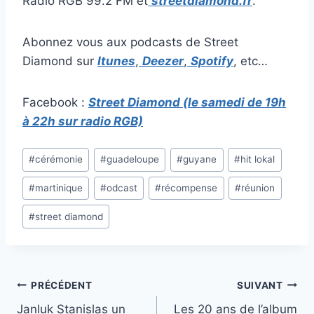
Radio RGB 99.2 FM et
streetdiamond.fr
.
Abonnez vous aux podcasts de Street
Diamond sur
Itunes
,
Deezer
,
Spotify
, etc…
Facebook :
Street Diamond (le samedi de 19h
à 22h sur radio RGB)
Étiquettes
#
cérémonie
#
guadeloupe
#
guyane
#
hit lokal
de
#
martinique
#
odcast
#
récompense
#
réunion
la
publication :
#
street diamond
Navigation
PRÉCÉDENT
SUIVANT
Janluk Stanislas un
Les 20 ans de l’album