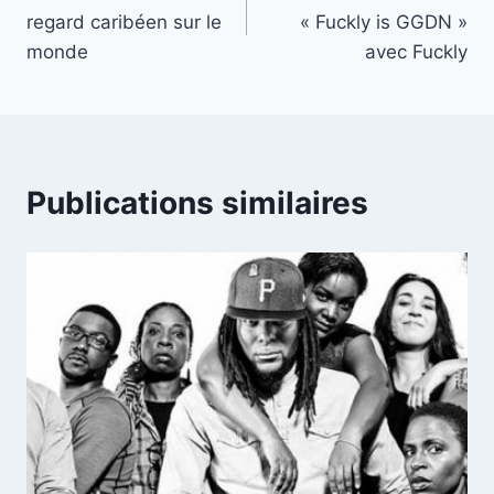
de
regard caribéen sur le
« Fuckly is GGDN »
l’article
monde
avec Fuckly
Publications similaires