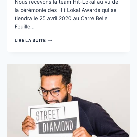
Nous recevons la team Hit-Lokal au vu de
la cérémonie des Hit Lokal Awards qui se
tiendra le 25 avril 2020 au Carré Belle
Feuille…
TOUT
LIRE LA SUITE
SAVOIR
SUR
LES
HIT
LOKAL
AWARDS
QUI
RÉCOMPENSENT
LES
ARTISTES
DES
DOM