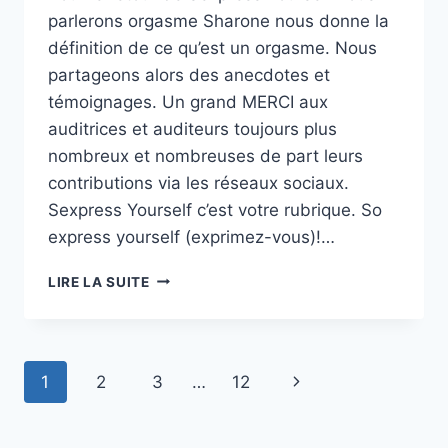
parlerons orgasme Sharone nous donne la
définition de ce qu’est un orgasme. Nous
partageons alors des anecdotes et
témoignages. Un grand MERCI aux
auditrices et auditeurs toujours plus
nombreux et nombreuses de part leurs
contributions via les réseaux sociaux.
Sexpress Yourself c’est votre rubrique. So
express yourself (exprimez-vous)!…
SEXPRESS
LIRE LA SUITE
YOURSELF:
UN
ORGASME?
ET
Navigation
Page
1
2
3
…
12
MOI
ALORS?!!!!!
de
suivante