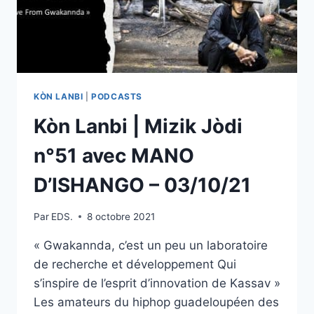
POU
KILTI
–
07/11/21
KÒN LANBI
|
PODCASTS
Kòn Lanbi | Mizik Jòdi
n°51 avec MANO
D’ISHANGO – 03/10/21
Par
EDS.
8 octobre 2021
« Gwakannda, c’est un peu un laboratoire
de recherche et développement Qui
s’inspire de l’esprit d’innovation de Kassav »
Les amateurs du hiphop guadeloupéen des