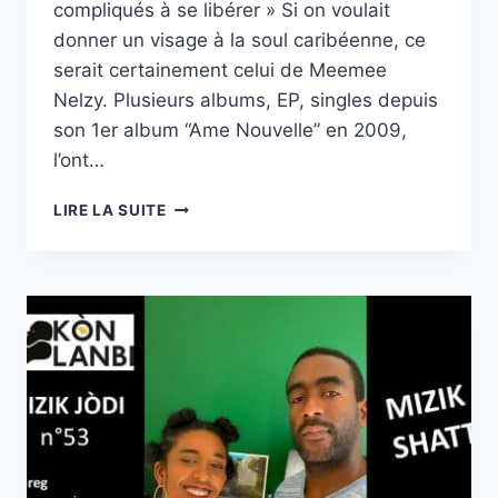
compliqués à se libérer » Si on voulait
donner un visage à la soul caribéenne, ce
serait certainement celui de Meemee
Nelzy. Plusieurs albums, EP, singles depuis
son 1er album “Ame Nouvelle” en 2009,
l’ont…
KÒN
LIRE LA SUITE
LANBI
|
MIZIK
JÒDI
N°54
AVEC
MEEMEE
NELZY
–
03/04/22