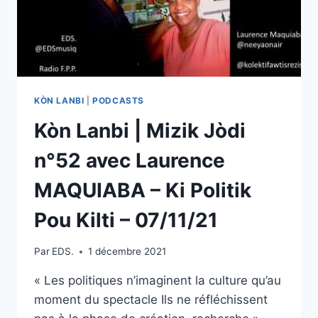
–
MIZIK
SHATTA
–
06/02/22
KÒN LANBI
|
PODCASTS
Kòn Lanbi | Mizik Jòdi
n°52 avec Laurence
MAQUIABA – Ki Politik
Pou Kilti – 07/11/21
Par
EDS.
1 décembre 2021
« Les politiques n’imaginent la culture qu’au
moment du spectacle Ils ne réfléchissent