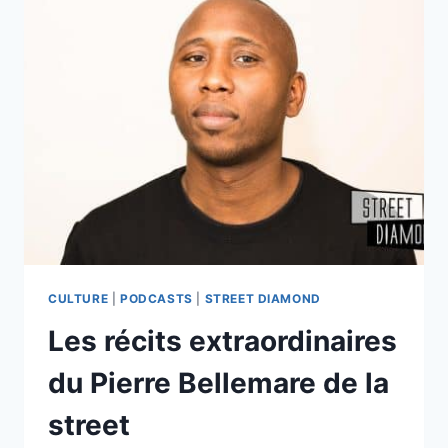
D’ÊTRE
LE
RELAIS
DE
SON
ANCESTRALITÉ
AVEC
MALËIKA
CULTURE
|
PODCASTS
|
STREET DIAMOND
Les récits extraordinaires
du Pierre Bellemare de la
street