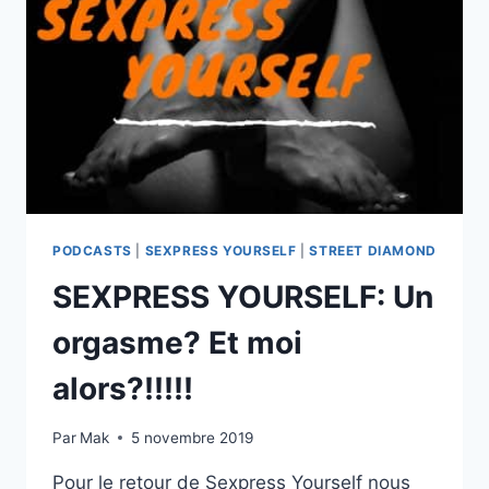
VIENT
DES
TRIPES
?
»
:
KÖRINN
NOUS
PRÉSENTE
SON
1ER
PODCASTS
|
SEXPRESS YOURSELF
|
STREET DIAMOND
ALBUM
SEXPRESS YOURSELF: Un
orgasme? Et moi
alors?!!!!!
Par
Mak
5 novembre 2019
Pour le retour de Sexpress Yourself nous