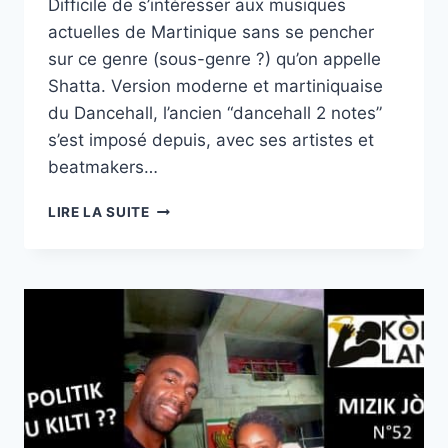
Difficile de s’intéresser aux musiques
actuelles de Martinique sans se pencher
sur ce genre (sous-genre ?) qu’on appelle
Shatta. Version moderne et martiniquaise
du Dancehall, l’ancien “dancehall 2 notes”
s’est imposé depuis, avec ses artistes et
beatmakers…
KÒN
LIRE LA SUITE
LANBI
|
MIZIK
JÒDI
N°53
AVEC
CORALINE
KA
ET
DJ
GREG