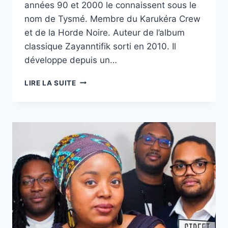
années 90 et 2000 le connaissent sous le
nom de Tysmé. Membre du Karukéra Crew
et de la Horde Noire. Auteur de l’album
classique Zayanntifik sorti en 2010. Il
développe depuis un…
KÒN
LIRE LA SUITE
LANBI
|
MIZIK
JÒDI
N°51
AVEC
MANO
D’ISHANGO
–
03/10/21