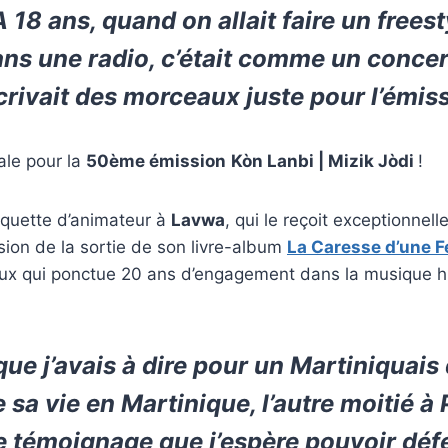
A 18 ans, quand on allait faire un freest
ns une radio, c’était comme un concer
rivait des morceaux juste pour l’émis
ale pour la
50ème émission
Kòn Lanbi | Mizik Jòdi
!
squette d’animateur à
Lavwa
, qui le reçoit exceptionnel
asion de la sortie de son livre-album
La Caresse d’une F
eux qui ponctue 20 ans d’engagement dans la musique h
que j’avais à dire pour un Martiniquais q
 sa vie en Martinique, l’autre moitié à 
e témoignage que j’espère pouvoir dé