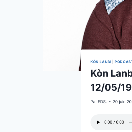
KÒN LANBI
|
PODCAS
Kòn Lanbi
12/05/19
Par
EDS.
20 juin 2