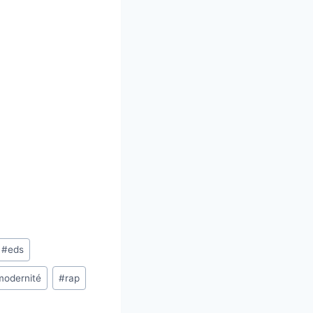
#
eds
modernité
#
rap