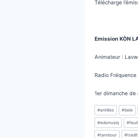
Télécharge l’émi
Emission KÒN LA
Animateur : Lav
Radio Fréquence 
1er dimanche de 
Étiquettes
#
antilles
#
bele
de
#
edsmusiq
#
feui
la
publication :
#
tambour
#
tradi