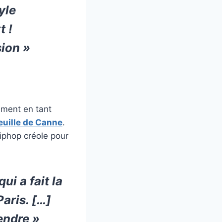
yle
t !
sion »
lement en tant
euille de Canne
.
iphop créole pour
ui a fait la
Paris. […]
fendre »