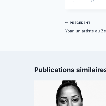
Navigation
PRÉCÉDENT
Yoan un artiste au Ze
de
l’article
Publications similaire