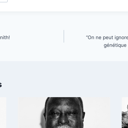
nith!
“On ne peut ignor
génétique 
s