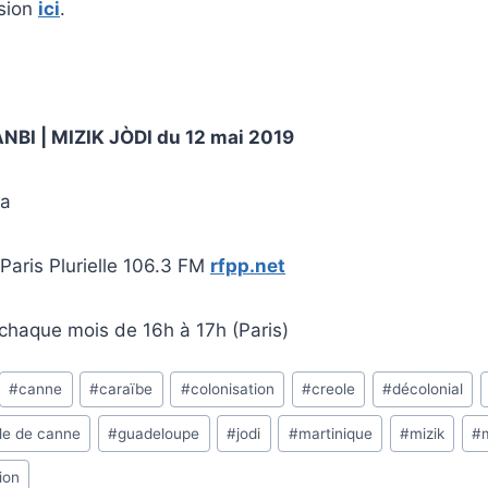
ssion
ici
.
NBI | MIZIK JÒDI du 12 mai 2019
wa
Paris Plurielle 106.3 FM
rfpp.net
chaque mois de 16h à 17h (Paris)
#
canne
#
caraïbe
#
colonisation
#
creole
#
décolonial
lle de canne
#
guadeloupe
#
jodi
#
martinique
#
mizik
#
tion