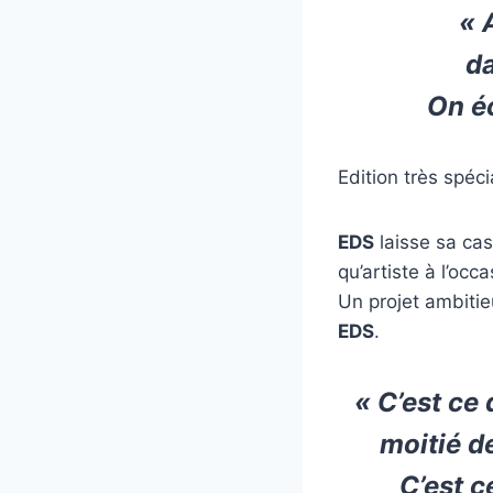
« 
da
On éc
Edition très spéci
EDS
laisse sa ca
qu’artiste à l’occ
Un projet ambiti
EDS
.
« C’est ce 
moitié de
C’est c