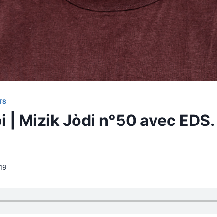
TS
 | Mizik Jòdi n°50 avec EDS.
019