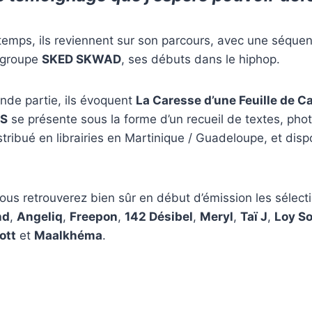
temps, ils reviennent sur son parcours, avec une séque
 groupe
SKED SKWAD
, ses débuts dans le hiphop.
nde partie, ils évoquent
La Caresse d’une Feuille de C
S
se présente sous la forme d’un recueil de textes, pho
stribué en librairies en Martinique / Guadeloupe, et disp
vous retrouverez bien sûr en début d’émission les sélec
nd
,
Angeliq
,
Freepon
,
142 Désibel
,
Meryl
,
Taï J
,
Loy S
ott
et
Maalkhéma
.