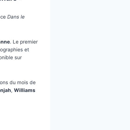
nce
Dans le
anne
. Le premier
tographies et
onible sur
tions du mois de
onjah
,
Williams