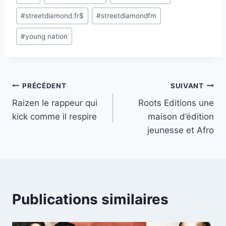
#
streetdiamond.fr$
#
streetdiamondfm
#
young nation
Navigation
PRÉCÉDENT
SUIVANT
Raizen le rappeur qui
Roots Editions une
de
kick comme il respire
maison d’édition
l’article
jeunesse et Afro
Publications similaires