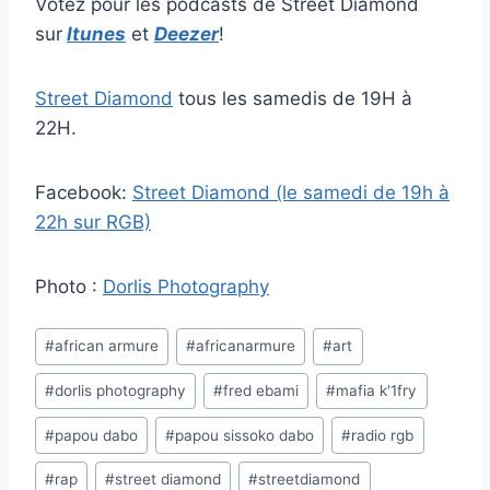
Votez pour les podcasts de Street Diamond
sur
Itunes
et
Deezer
!
Street Diamond
tous les samedis de 19H à
22H.
Facebook:
Street Diamond (le samedi de 19h à
22h sur RGB)
Photo :
Dorlis Photography
Étiquettes
#
african armure
#
africanarmure
#
art
de
#
dorlis photography
#
fred ebami
#
mafia k'1fry
la
publication :
#
papou dabo
#
papou sissoko dabo
#
radio rgb
#
rap
#
street diamond
#
streetdiamond