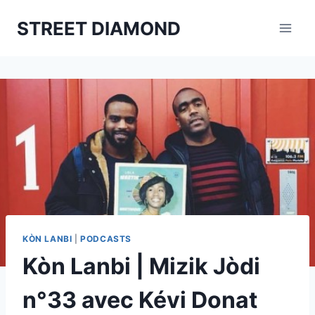
Aller
STREET DIAMOND
au
contenu
KÒN LANBI
|
PODCASTS
Kòn Lanbi | Mizik Jòdi
n°33 avec Kévi Donat