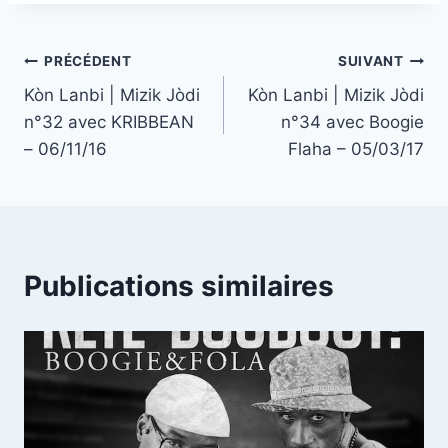
Navigation
PRÉCÉDENT
SUIVANT
Kòn Lanbi | Mizik Jòdi
Kòn Lanbi | Mizik Jòdi
de
n°32 avec KRIBBEAN
n°34 avec Boogie
l’article
– 06/11/16
Flaha – 05/03/17
Publications similaires