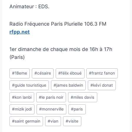
Animateur : EDS.
Radio Fréquence Paris Plurielle 106.3 FM
rfpp.net
1er dimanche de chaque mois de 16h à 17h
(Paris)
Étiquettes
#
18eme
#
césaire
#
félix éboué
#
frantz fanon
de
#
guide touristique
#
james baldwin
#
kévi donat
la
publication :
#
kon lanbi
#
le paris noir
#
miles davis
#
mizik jodi
#
monnerville
#
paris
#
saint germain
#
vian
#
visite