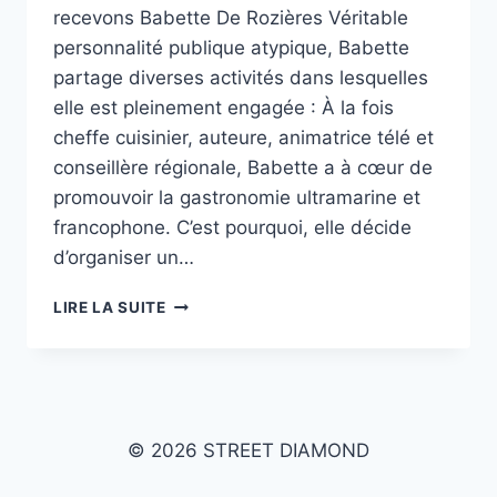
recevons Babette De Rozières Véritable
personnalité publique atypique, Babette
partage diverses activités dans lesquelles
elle est pleinement engagée : À la fois
cheffe cuisinier, auteure, animatrice télé et
conseillère régionale, Babette a à cœur de
promouvoir la gastronomie ultramarine et
francophone. C’est pourquoi, elle décide
d’organiser un…
TOUT
LIRE LA SUITE
EN
SAVEUR
AVEC
LES
CHEF-
FE-
© 2026 STREET DIAMOND
S
BABETTE