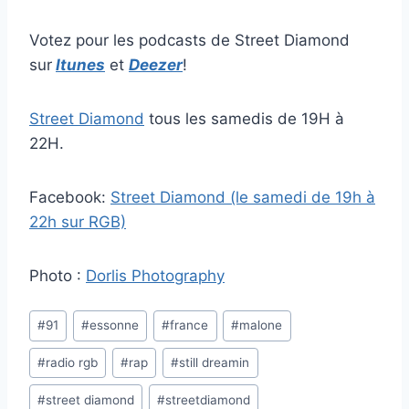
Votez pour les podcasts de Street Diamond
sur
Itunes
et
Deezer
!
Street Diamond
tous les samedis de 19H à
22H.
Facebook:
Street Diamond (le samedi de 19h à
22h sur RGB)
Photo :
Dorlis Photography
Étiquettes
#
91
#
essonne
#
france
#
malone
de
#
radio rgb
#
rap
#
still dreamin
la
publication :
#
street diamond
#
streetdiamond