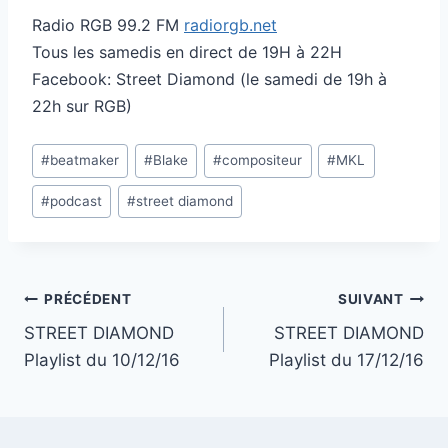
Radio RGB 99.2 FM
radiorgb.net
Tous les samedis en direct de 19H à 22H
Facebook: Street Diamond (le samedi de 19h à
22h sur RGB)
Étiquettes
#
beatmaker
#
Blake
#
compositeur
#
MKL
de
#
podcast
#
street diamond
la
publication :
Navigation
PRÉCÉDENT
SUIVANT
STREET DIAMOND
STREET DIAMOND
de
Playlist du 10/12/16
Playlist du 17/12/16
l’article