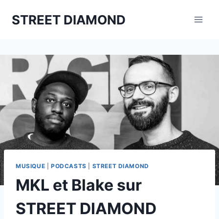
Aller
STREET DIAMOND
au
contenu
MUSIQUE
|
PODCASTS
|
STREET DIAMOND
MKL et Blake sur
STREET DIAMOND