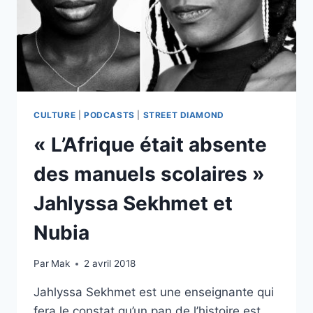
CULTURE
|
PODCASTS
|
STREET DIAMOND
« L’Afrique était absente
des manuels scolaires »
Jahlyssa Sekhmet et
Nubia
Par
Mak
2 avril 2018
Jahlyssa Sekhmet est une enseignante qui
fera le constat qu’un pan de l’histoire est