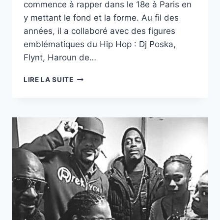
commence à rapper dans le 18e à Paris en
y mettant le fond et la forme. Au fil des
années, il a collaboré avec des figures
emblématiques du Hip Hop : Dj Poska,
Flynt, Haroun de…
MENACE
LIRE LA SUITE
SUR
LA
VILLE,
LE
RAP
INDÉ
EST
BIEN
VIVANT!
AVEC
NASME