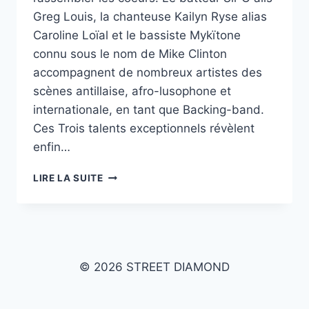
Greg Louis, la chanteuse Kailyn Ryse alias
Caroline Loïal et le bassiste Mykïtone
connu sous le nom de Mike Clinton
accompagnent de nombreux artistes des
scènes antillaise, afro-lusophone et
internationale, en tant que Backing-band.
Ces Trois talents exceptionnels révèlent
enfin…
WAKANZA
LIRE LA SUITE
:
MUSICALITÉ
CRÉOLE
ET
ZOUK
SANS
© 2026 STREET DIAMOND
FRONTIÈRE
|
STREET