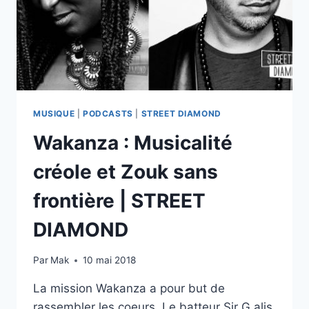
MUSIQUE
|
PODCASTS
|
STREET DIAMOND
Wakanza : Musicalité
créole et Zouk sans
frontière | STREET
DIAMOND
Par
Mak
10 mai 2018
La mission Wakanza a pour but de
rassembler les coeurs. Le batteur Sir G alis