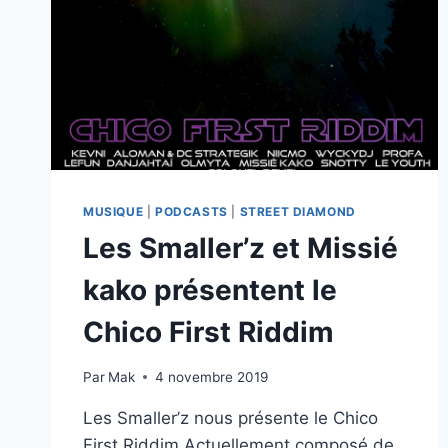
MUSIQUE
|
PODCASTS
|
STREET DIAMOND
Les Smaller’z et Missié
kako présentent le
Chico First Riddim
Par
Mak
4 novembre 2019
Les Smaller’z nous présente le Chico
First Riddim Actuellement composé de