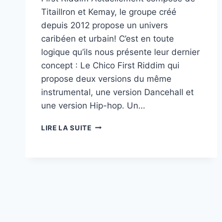
Titaillron et Kemay, le groupe créé
depuis 2012 propose un univers
caribéen et urbain! C’est en toute
logique qu’ils nous présente leur dernier
concept : Le Chico First Riddim qui
propose deux versions du même
instrumental, une version Dancehall et
une version Hip-hop. Un…
LES
LIRE LA SUITE
SMALLER’Z
ET
MISSIÉ
KAKO
PRÉSENTENT
LE
CHICO
FIRST
RIDDIM