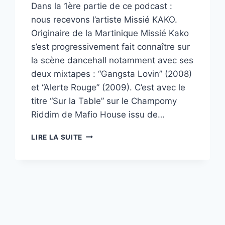
Dans la 1ère partie de ce podcast :
nous recevons l’artiste Missié KAKO.
Originaire de la Martinique Missié Kako
s’est progressivement fait connaître sur
la scène dancehall notamment avec ses
deux mixtapes : “Gangsta Lovin” (2008)
et “Alerte Rouge” (2009). C’est avec le
titre “Sur la Table” sur le Champomy
Riddim de Mafio House issu de…
MISSIÉ
LIRE LA SUITE
KAKO
NOUS
PRÉSENTE
SON
CONCERT
OÙ
IL
TOUCHERA