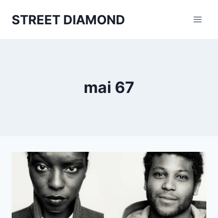
Aller
STREET DIAMOND
au
contenu
mai 67