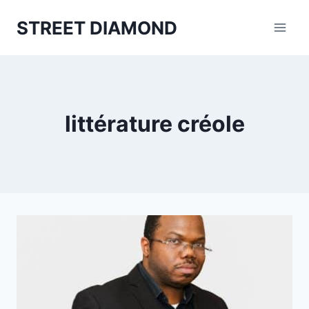
Aller
STREET DIAMOND
au
contenu
littérature créole