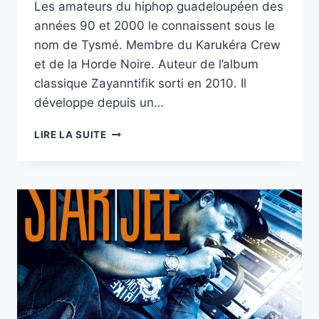
Les amateurs du hiphop guadeloupéen des
années 90 et 2000 le connaissent sous le
nom de Tysmé. Membre du Karukéra Crew
et de la Horde Noire. Auteur de l’album
classique Zayanntifik sorti en 2010. Il
développe depuis un…
KÒN
LIRE LA SUITE
LANBI
|
MIZIK
JÒDI
N°51
AVEC
MANO
D’ISHANGO
–
03/10/21