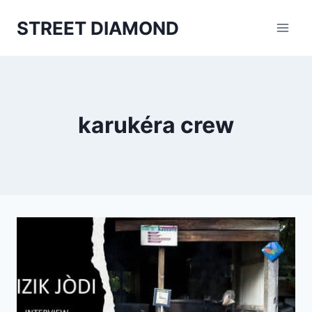
Aller
STREET DIAMOND
au
contenu
karukéra crew