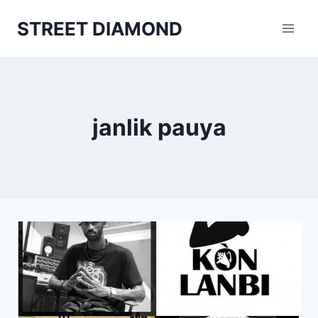
Aller
STREET DIAMOND
au
contenu
janlik pauya