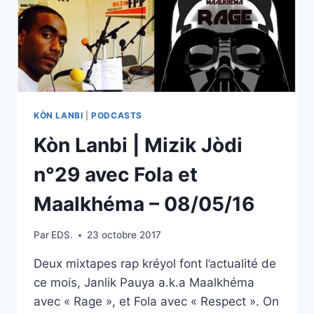
KÒN LANBI
|
PODCASTS
Kòn Lanbi | Mizik Jòdi
n°29 avec Fola et
Maalkhéma – 08/05/16
Par
EDS.
23 octobre 2017
Deux mixtapes rap kréyol font l’actualité de
ce mois, Janlik Pauya a.k.a Maalkhéma
avec « Rage », et Fola avec « Respect ». On