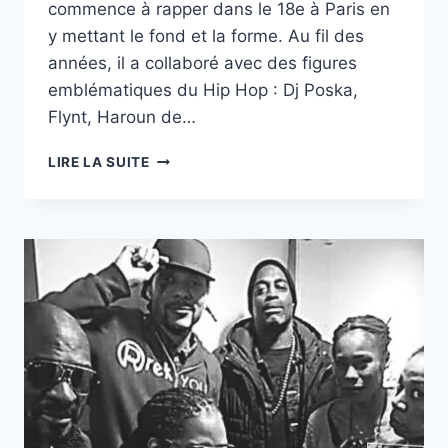
commence à rapper dans le 18e à Paris en
y mettant le fond et la forme. Au fil des
années, il a collaboré avec des figures
emblématiques du Hip Hop : Dj Poska,
Flynt, Haroun de…
MENACE
LIRE LA SUITE
SUR
LA
VILLE,
LE
RAP
INDÉ
EST
BIEN
VIVANT!
AVEC
NASME