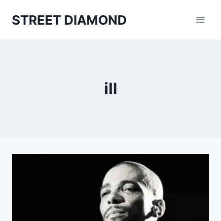
Aller
STREET DIAMOND
au
contenu
ill