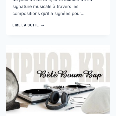
signature musicale à travers les
compositions qu’il a signées pour…
KÒN
LIRE LA SUITE
LANBI
|
MIZIK
JÒDI
N°34
AVEC
BOOGIE
FLAHA
–
05/03/17