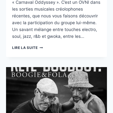
« Carnaval Oddyssey ». C’est un OVNI dans
les sorties musicales créolophones
récentes, que nous vous faisons découvrir
avec la participation du groupe lui-même.
Un savant mélange entre touches electro,
soul, jazz, r&b et gwoka, entre les…
KÒN
LIRE LA SUITE
LANBI
|
MIZIK
JÒDI
N°49
AVEC
DOWDELIN
–
03/03/19