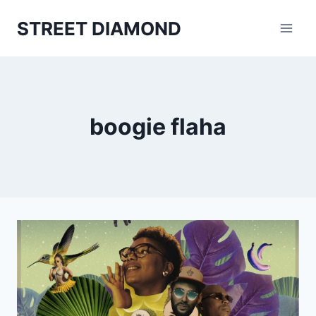
Aller
STREET DIAMOND
au
contenu
boogie flaha