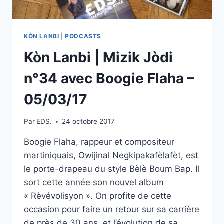
KÒN LANBI
|
PODCASTS
Kòn Lanbi | Mizik Jòdi
n°34 avec Boogie Flaha –
05/03/17
Par
EDS.
24 octobre 2017
Boogie Flaha, rappeur et compositeur
martiniquais, Owijinal Negkipakafèlafèt, est
le porte-drapeau du style Bèlè Boum Bap. Il
sort cette année son nouvel album
« Rèvévolisyon ». On profite de cette
occasion pour faire un retour sur sa carrière
de près de 30 ans, et l’évolution de sa