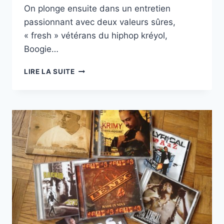
On plonge ensuite dans un entretien
passionnant avec deux valeurs sûres,
« fresh » vétérans du hiphop kréyol,
Boogie…
KÒN
LIRE LA SUITE
LANBI
|
MIZIK
JÒDI
N°42
AVEC
BOOGIE
ET
FOLA
–
04/03/18