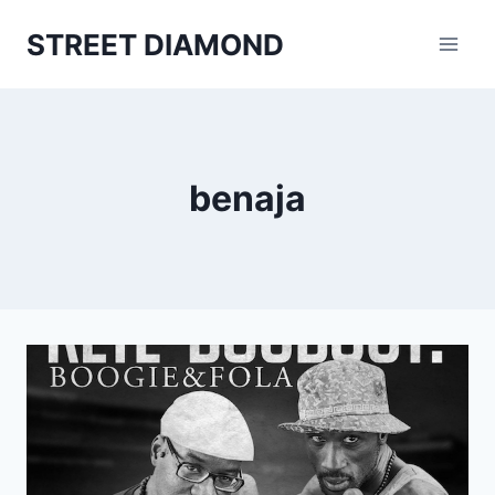
Aller
STREET DIAMOND
au
contenu
benaja