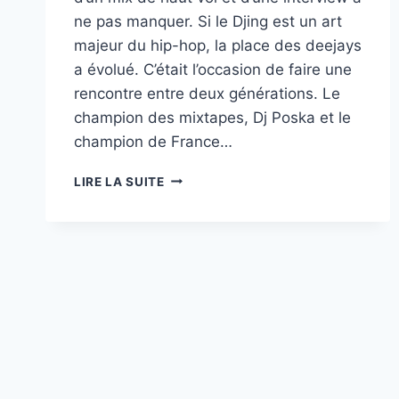
ne pas manquer. Si le Djing est un art
majeur du hip-hop, la place des deejays
a évolué. C’était l’occasion de faire une
rencontre entre deux générations. Le
champion des mixtapes, Dj Poska et le
champion de France…
DJ
LIRE LA SUITE
POSKA
ET
DJ
STRESH
:
RENCONTRE
ENTRE
DEUX
GÉNÉRATIONS