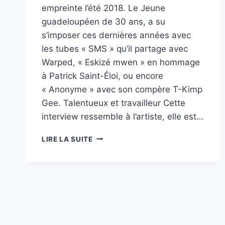
empreinte l’été 2018. Le Jeune
guadeloupéen de 30 ans, a su
s’imposer ces dernières années avec
les tubes « SMS » qu’il partage avec
Warped, « Eskizé mwen » en hommage
à Patrick Saint-Éloi, ou encore
« Anonyme » avec son compère T-Kimp
Gee. Talentueux et travailleur Cette
interview ressemble à l’artiste, elle est…
DREX
LIRE LA SUITE
:
« AVEC
FROZEN
J’AI
IMMÉDIATEMENT
SU
QUE
J’AVAIS